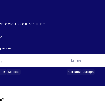
к по станции о.п. Корытное
прессы
да
Когда
ищи
Москва
Сегодня
Завтра
ое