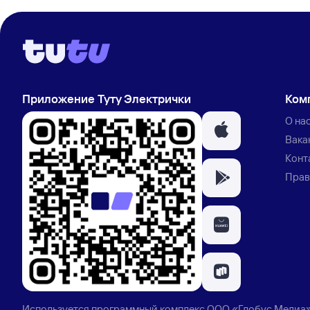
Приложение Туту Электрички
Ком
О на
Вака
Конт
Прав
Используется программный комплекс
ООО «Глобус Медиа