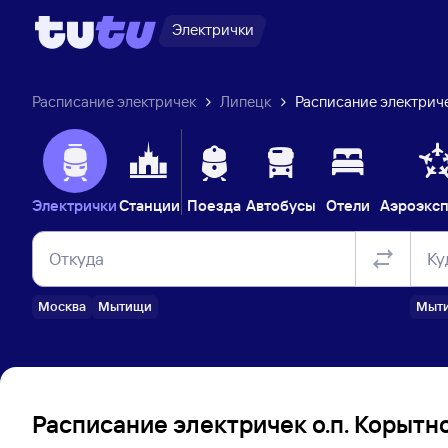
Электрички
Расписание электричек
Липецк
Расписание электриче
Электрички
Станции
Поезда
Автобусы
Отели
Аэроэкс
Откуда
Ку
Москва
Мытищи
Мыт
Расписание электричек о.п. Корытн