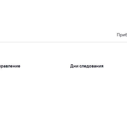
При
правление
Дни следования