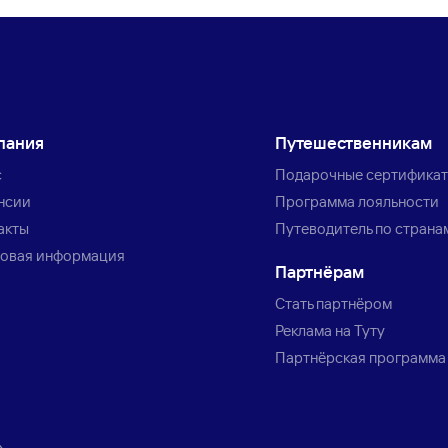
пания
Путешественникам
с
Подарочные сертифика
нсии
Программа лояльности
акты
Путеводитель по страна
овая информация
Партнёрам
Стать партнёром
Реклама на Туту
Партнёрская программа
»