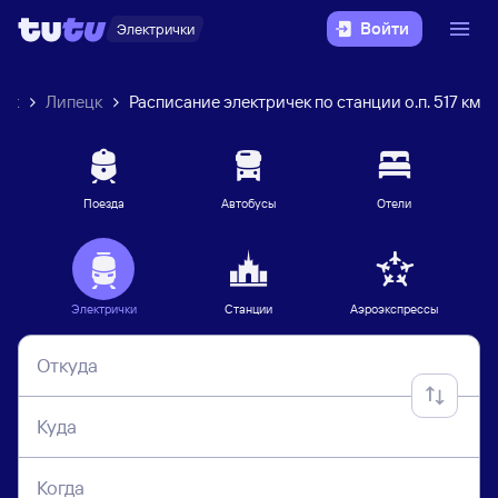
Войти
Электрички
чек
Липецк
Расписание электричек по станции о.п. 517 км
Поезда
Автобусы
Отели
Электрички
Станции
Аэроэкспрессы
Откуда
Куда
Когда