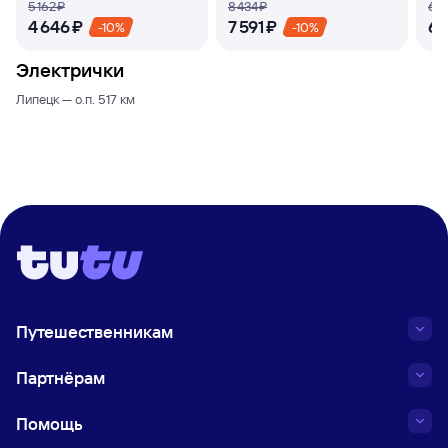
5 ⁠162 ⁠₽
8 ⁠434 ⁠₽
6 ⁠7
4 ⁠646 ⁠₽
7 ⁠591 ⁠₽
6 ⁠
-10%
-10%
Электрички
Липецк — о.п. 517 км
Путешественникам
Партнёрам
Помощь