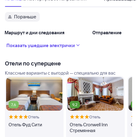
Пораньше
Маршрут и дни следования
Отправление
Показать ушедшие электрички
Отели по суперцене
Классные варианты с выгодой — специально для вас
7,6
9,2
9
Отель
Отель
Отель Фуд Сити
Отель Cronwell Inn
От
Стремянная