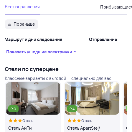
Все направления
Прибывающие
Пораньше
Маршрут и дни следования
Отправление
Показать ушедшие электрички
Отели по суперцене
Классные варианты с выгодой — специально для вас
9,0
9,4
7,
Отель
Отель
Отель АйТи
Отель ApartStel/
От