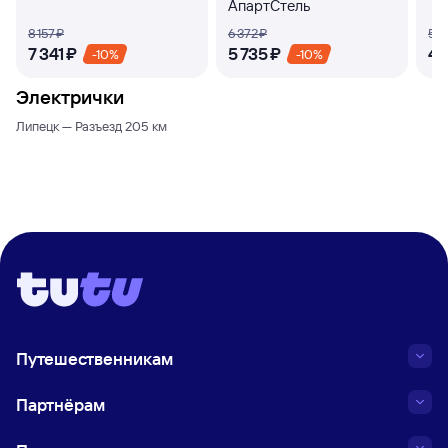
АпартСтель
8 ⁠157 ⁠₽
6 ⁠372 ⁠₽
5 ⁠1
7 ⁠341 ⁠₽
5 ⁠735 ⁠₽
4 ⁠
-10%
-10%
Электрички
Липецк — Разъезд 205 км
Путешественникам
Партнёрам