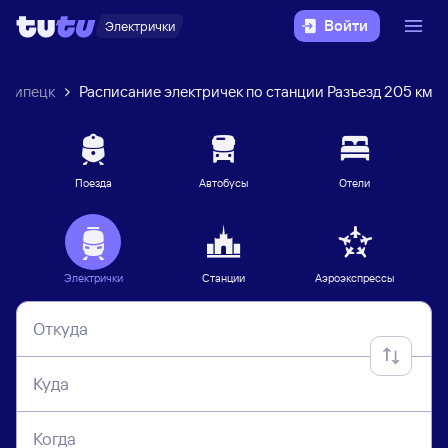
Войти
Электрички
Липецк
Расписание электричек по станции Разъезд 205 км
Поезда
Автобусы
Отели
Электрички
Станции
Аэроэкспрессы
Откуда
Куда
Когда